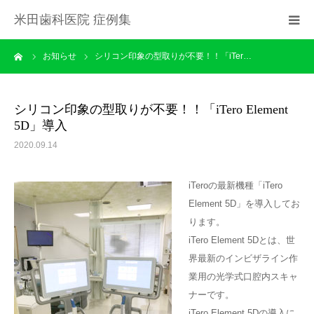
米田歯科医院 症例集
ーム
お知らせ
シリコン印象の型取りが不要！！「iTer…
インビザライン
インビザラインファースト
シリコン印象の型取りが不要！！「iTero Element
5D」導入
インプラント
2020.09.14
小児矯正
iTeroの最新機種「iTero
Element 5D」を導入してお
CADCAM
ります。
iTero Element 5Dとは、世
界最新のインビザライン作
保険の入れ歯
業用の光学式口腔内スキャ
ナーです。
顎関節症
iTero Element 5Dの導入に